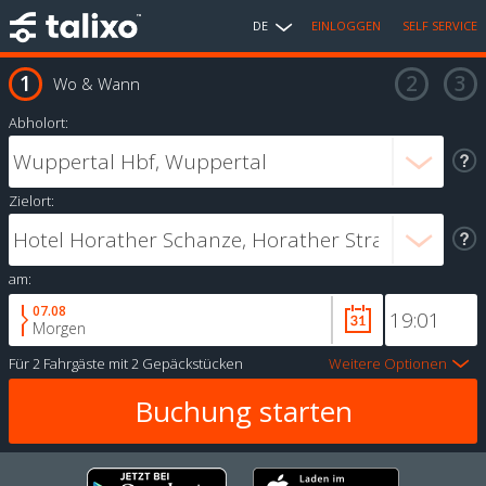
DE
EINLOGGEN
SELF SERVICE
Wo & Wann
Abholort:
Zielort:
am:
07.08
Morgen
Für
2 Fahrgäste
mit
2 Gepäckstücken
Weitere Optionen