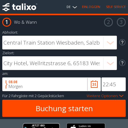
DE
EINLOGGEN
SELF SERVICE
Wo & Wann
Abholort:
Zielort:
am:
08.08
Morgen
Für
2 Fahrgäste
mit
2 Gepäckstücken
Weitere Optionen