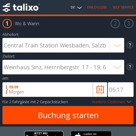
DE
EINLOGGEN
SELF SERVICE
Wo & Wann
Abholort:
Zielort:
am:
08.08
Morgen
Für
2 Fahrgäste
mit
2 Gepäckstücken
Weitere Optionen