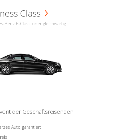
ness Class
s-Benz E-Class oder gleichwärtig
vorit der Geschäftsreisenden
rzes Auto garantiert
reis