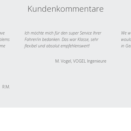
Kundenkommentare
ave
Ich möchte mich für den super Service Ihrer
We we
oblems
Fahrer/in bedanken. Das war Klasse, sehr
would
 me
flexibel und absolut empfehlenswert!
in Ge
M. Vogel, VOGEL Ingenieure
R.M.