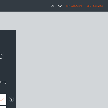
DE
EINLOGGEN
SELF SERVICE
el
lung