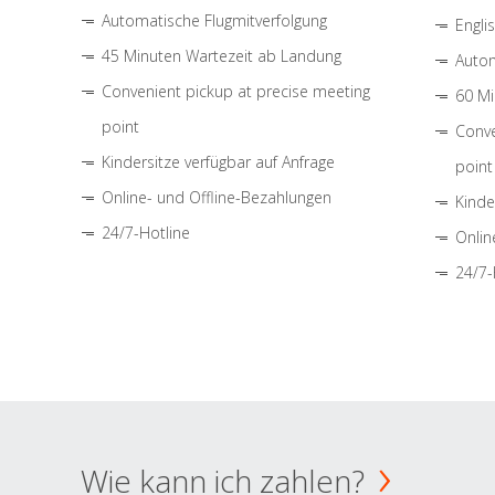
Automatische Flugmitverfolgung
Engli
45 Minuten Wartezeit ab Landung
Autom
Convenient pickup at precise meeting
60 Mi
point
Conve
Kindersitze verfügbar auf Anfrage
point
Online- und Offline-Bezahlungen
Kinde
24/7-Hotline
Onlin
24/7-
Wie kann ich zahlen?