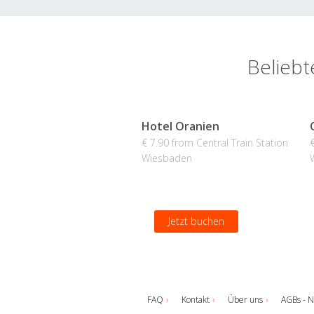
Beliebt
Hotel Oranien
€ 7.90 from Central Train Station
Wiesbaden
Jetzt buchen
FAQ
Kontakt
Über uns
AGBs - N