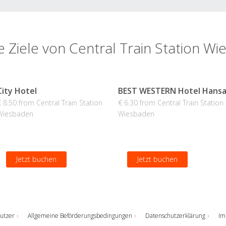
e Ziele von Central Train Station W
City Hotel
BEST WESTERN Hotel Hans
€ 8.50 from Central Train Station
€ 6.30 from Central Train Station
Wiesbaden
Wiesbaden
Jetzt buchen
Jetzt buchen
utzer
Allgemeine Beförderungsbedingungen
Datenschutzerklärung
Im