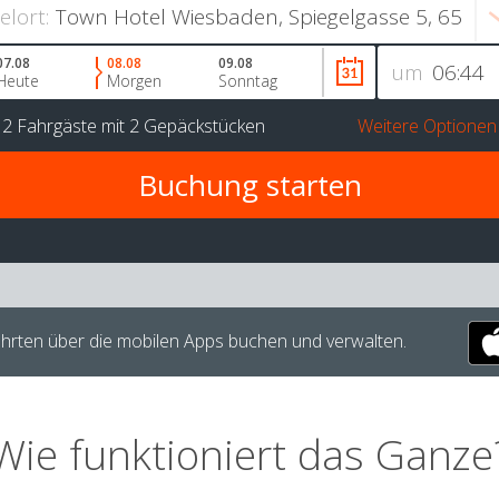
ielort:
07.08
08.08
09.08
um
Heute
Morgen
Sonntag
r
2 Fahrgäste
mit
2 Gepäckstücken
Weitere Optionen
hrten über die mobilen Apps buchen und verwalten.
Wie funktioniert das Ganze