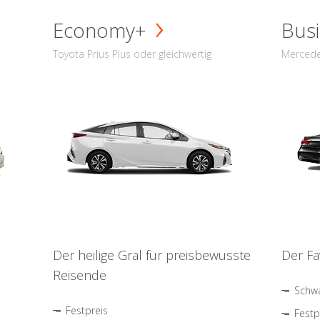
Economy+
Busi
Toyota Prius Plus oder gleichwertig
Mercede
Der heilige Gral für preisbewusste
Der Fa
Reisende
Schwa
Festpreis
Festp