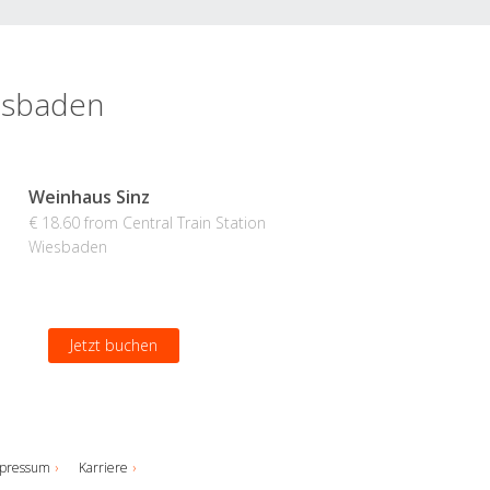
iesbaden
a
Weinhaus Sinz
€ 18.60 from Central Train Station
Wiesbaden
Jetzt buchen
pressum
Karriere