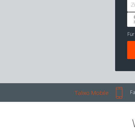
Z
Fü
Talixo Mobile
Fa