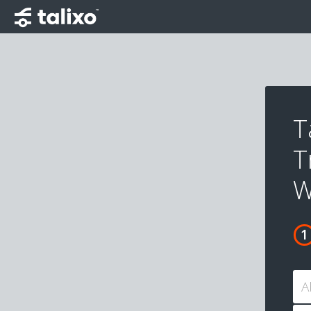
T
T
W
A