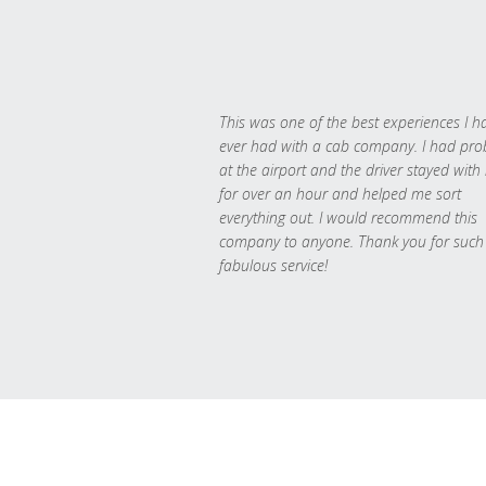
This was one of the best experiences I h
ever had with a cab company. I had pr
at the airport and the driver stayed with
for over an hour and helped me sort
everything out. I would recommend this
company to anyone. Thank you for such
fabulous service!