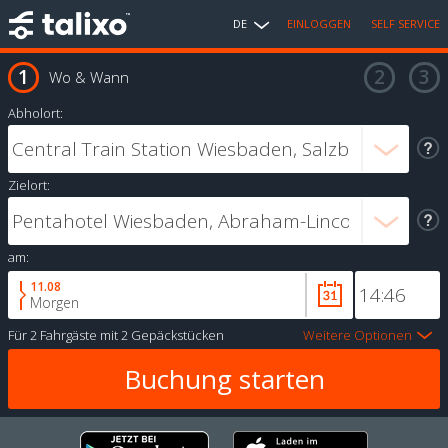
DE
EINLOGGEN
SELF SERVICE
Wo & Wann
Abholort:
Zielort:
am:
11.08
Morgen
Für
2 Fahrgäste
mit
2 Gepäckstücken
Weitere Optionen