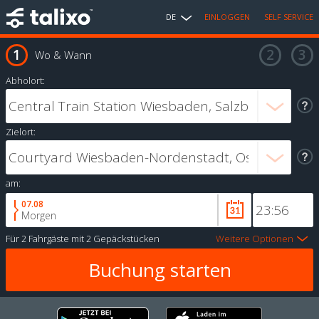
DE
EINLOGGEN
SELF SERVICE
Wo & Wann
Abholort:
Zielort:
am:
07.08
Morgen
Für
2 Fahrgäste
mit
2 Gepäckstücken
Weitere Optionen