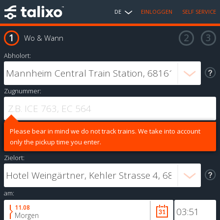
DE
EINLOGGEN
SELF SERVICE
Wo & Wann
Abholort:
Zugnummer:
Please bear in mind we do not track trains. We take into account
only the pickup time you enter.
Zielort:
am:
11.08
Morgen