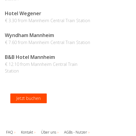
Hotel Wegener
€ 3.30 from Mannheim Central Train Station
Wyndham Mannheim
€ 7.60 from Mannheim Central Train Station
B&B Hotel Mannheim
€ 12.10 from Mannheim Central Train
Station
Jetzt buchen
Jetzt buchen
Jetzt buchen
Jetzt buchen
FAQ
Kontakt
Über uns
AGBs - Nutzer