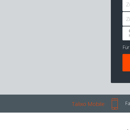
Z
Z
Fü
Talixo Mobile
Fa