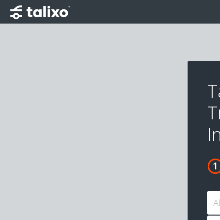
T
T
I
A