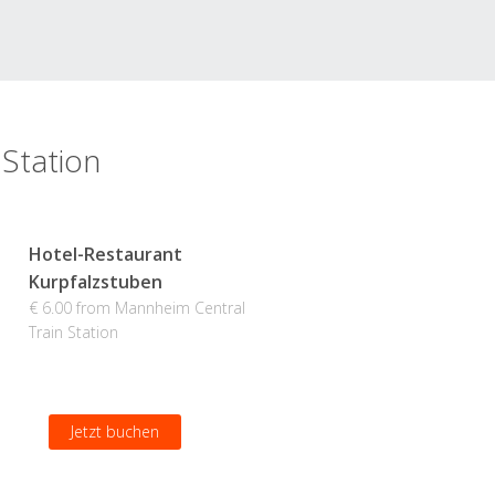
 Station
Hotel-Restaurant
Kurpfalzstuben
€ 6.00 from Mannheim Central
Train Station
Jetzt buchen