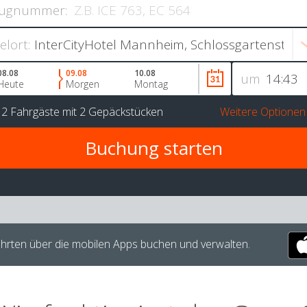
ugnummer:
ielort:
08.08
09.08
10.08
um
Heute
Morgen
Montag
r
2 Fahrgäste
mit
2 Gepäckstücken
Weitere Optionen
hrten über die mobilen Apps buchen und verwalten.