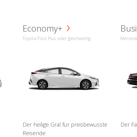
Economy+
Busi
Toyota Prius Plus oder gleichwertig
Mercede
Der heilige Gral für preisbewusste
Der Fa
Reisende