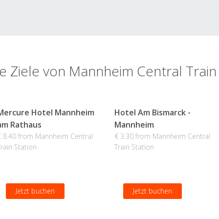
e Ziele von Mannheim Central Train
Mercure Hotel Mannheim
Hotel Am Bismarck -
am Rathaus
Mannheim
€ 8.40 from Mannheim Central
€ 3.30 from Mannheim Central
Train Station
Train Station
Jetzt buchen
Jetzt buchen