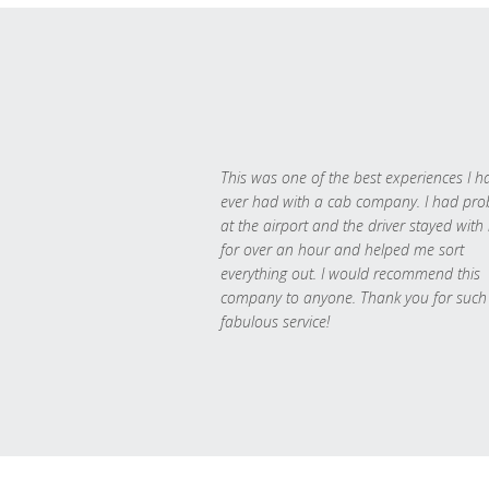
This was one of the best experiences I h
ever had with a cab company. I had pr
at the airport and the driver stayed with
for over an hour and helped me sort
everything out. I would recommend this
company to anyone. Thank you for such
fabulous service!