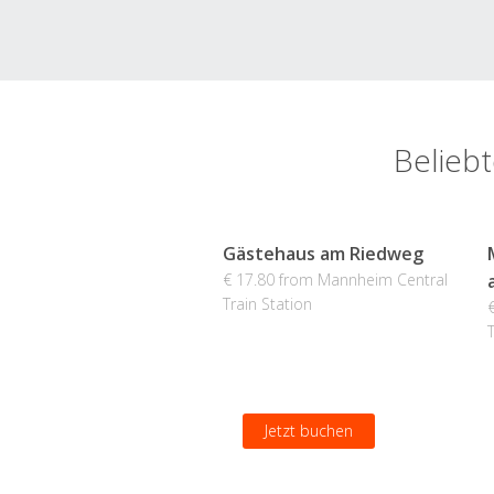
Beliebt
Gästehaus am Riedweg
€ 17.80 from Mannheim Central
Train Station
Jetzt buchen