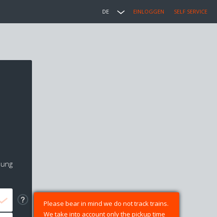
DE
EINLOGGEN
SELF SERVICE
lung
Please bear in mind we do not track trains.
We take into account only the pickup time