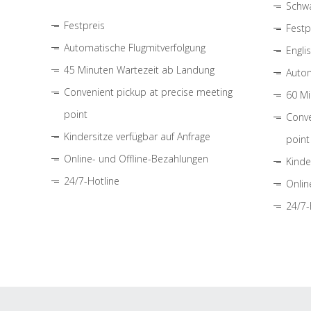
Schwa
Festpreis
Festp
Automatische Flugmitverfolgung
Engli
45 Minuten Wartezeit ab Landung
Autom
Convenient pickup at precise meeting
60 Mi
point
Conve
Kindersitze verfügbar auf Anfrage
point
Online- und Offline-Bezahlungen
Kinde
24/7-Hotline
Onlin
24/7-