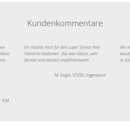
Kundenkommentare
ave
Ich möchte mich für den super Service Ihrer
We we
oblems
Fahrer/in bedanken. Das war Klasse, sehr
would
 me
flexibel und absolut empfehlenswert!
in Ge
M. Vogel, VOGEL Ingenieure
R.M.