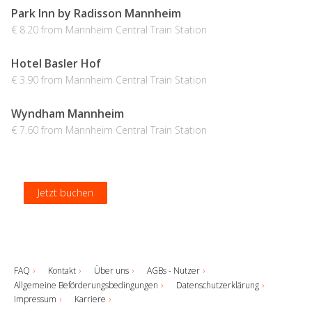
Park Inn by Radisson Mannheim
€ 8.20 from Mannheim Central Train Station
Hotel Basler Hof
€ 3.90 from Mannheim Central Train Station
Wyndham Mannheim
€ 7.60 from Mannheim Central Train Station
Jetzt buchen
Jetzt buchen
Jetzt buchen
Jetzt buchen
FAQ
Kontakt
Über uns
AGBs - Nutzer
Allgemeine Beförderungsbedingungen
Datenschutzerklärung
Impressum
Karriere