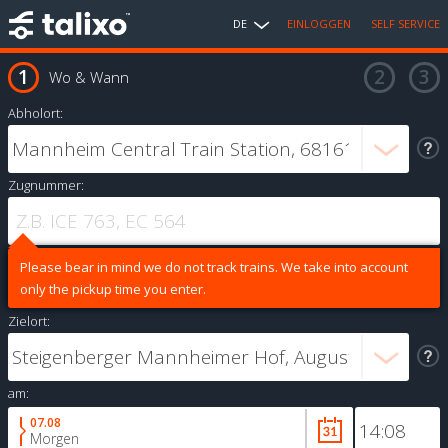
DE
EINLOGGEN
SELF SERVICE
Wo & Wann
Abholort:
Zugnummer:
Please bear in mind we do not track trains. We take into account
only the pickup time you enter.
Zielort:
am:
07.08
Morgen