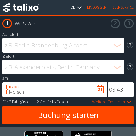
DE
EINLOGGEN
SELF SERVICE
Wo & Wann
Abholort:
Zielort:
am:
07.08
Morgen
Für
2 Fahrgäste
mit
2 Gepäckstücken
Weitere Optionen