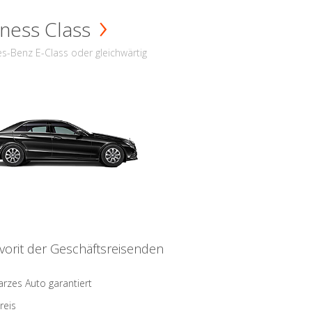
ness Class
s-Benz E-Class oder gleichwärtig
vorit der Geschäftsreisenden
rzes Auto garantiert
reis