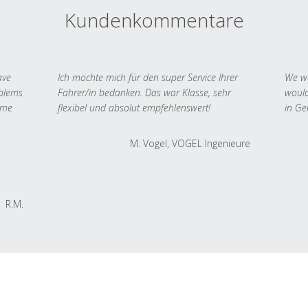
Kundenkommentare
ave
Ich möchte mich für den super Service Ihrer
We we
oblems
Fahrer/in bedanken. Das war Klasse, sehr
would
 me
flexibel und absolut empfehlenswert!
in Ge
M. Vogel, VOGEL Ingenieure
R.M.