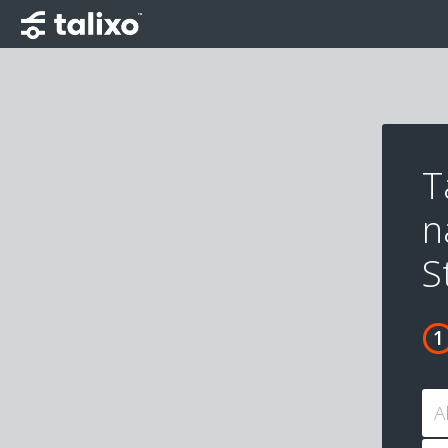
T
n
S
A