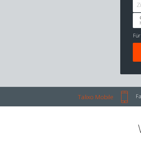
Z
Fü
Talixo Mobile
Fa