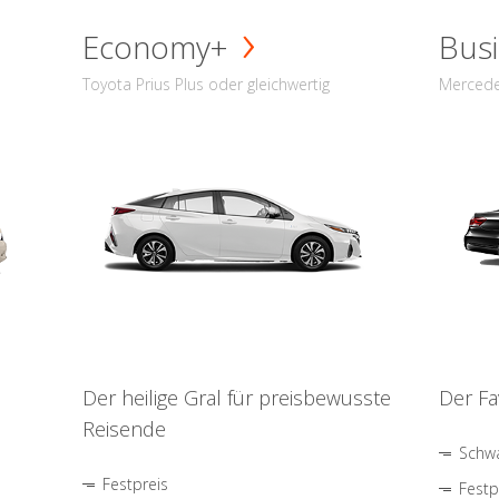
Economy+
Busi
Toyota Prius Plus oder gleichwertig
Mercede
Der heilige Gral für preisbewusste
Der Fa
Reisende
Schwa
Festpreis
Festp