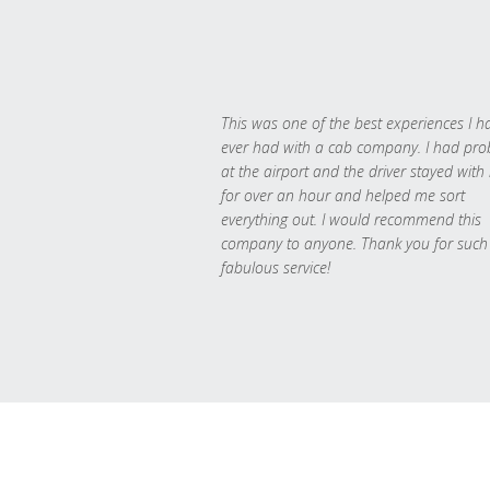
This was one of the best experiences I h
ever had with a cab company. I had pr
at the airport and the driver stayed with
for over an hour and helped me sort
everything out. I would recommend this
company to anyone. Thank you for such
fabulous service!