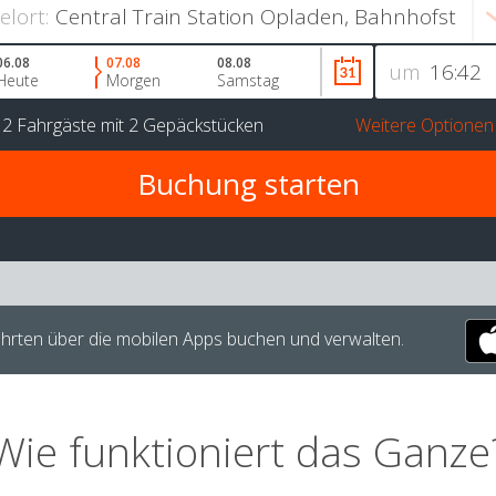
ielort:
06.08
07.08
08.08
um
Heute
Morgen
Samstag
r
2 Fahrgäste
mit
2 Gepäckstücken
Weitere Optionen
hrten über die mobilen Apps buchen und verwalten.
Wie funktioniert das Ganze