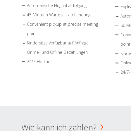
Automatische Flugmitverfolgung
Engli
45 Minuten Wartezeit ab Landung
Autom
Convenient pickup at precise meeting
60 Mi
point
Conve
Kindersitze verfügbar auf Anfrage
point
Online- und Offline-Bezahlungen
Kinde
24/7-Hotline
Onlin
24/7-
Wie kann ich zahlen?