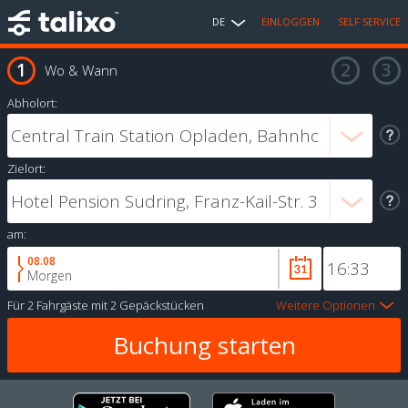
DE
EINLOGGEN
SELF SERVICE
Wo & Wann
Abholort:
Zielort:
am:
08.08
Morgen
Für
2 Fahrgäste
mit
2 Gepäckstücken
Weitere Optionen