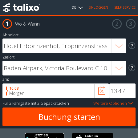
DE
EINLOGGEN
SELF SERVICE
Wo & Wann
Abholort:
Zielort:
am:
10.08
Morgen
Für
2 Fahrgäste
mit
2 Gepäckstücken
Weitere Optionen