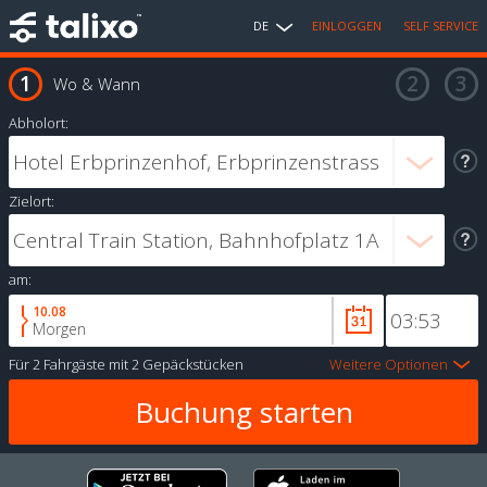
DE
EINLOGGEN
SELF SERVICE
Wo & Wann
Abholort:
Zielort:
am:
10.08
Morgen
Für
2 Fahrgäste
mit
2 Gepäckstücken
Weitere Optionen