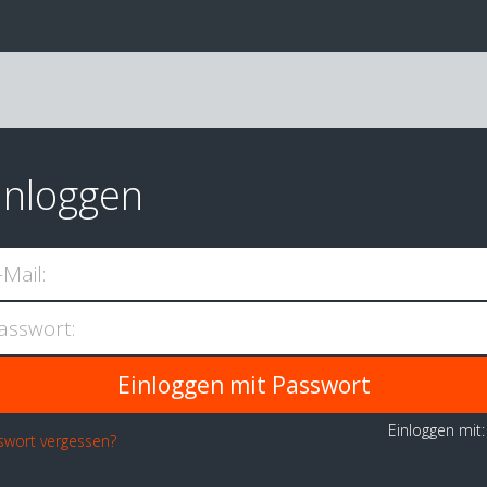
inloggen
-Mail:
asswort:
Einloggen mit
swort vergessen?