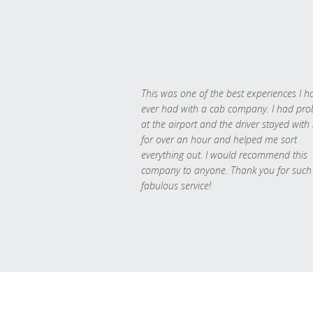
This was one of the best experiences I h
ever had with a cab company. I had pr
at the airport and the driver stayed with
for over an hour and helped me sort
everything out. I would recommend this
company to anyone. Thank you for such
fabulous service!