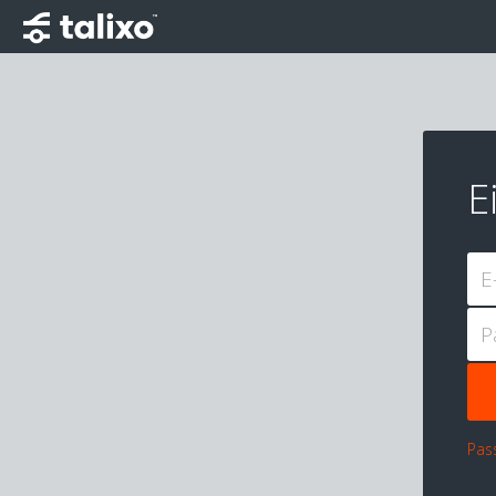
E
E
P
Pas