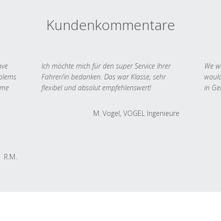
Kundenkommentare
ave
Ich möchte mich für den super Service Ihrer
We we
oblems
Fahrer/in bedanken. Das war Klasse, sehr
would
 me
flexibel und absolut empfehlenswert!
in Ge
M. Vogel, VOGEL Ingenieure
R.M.