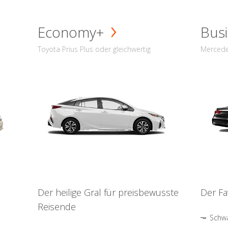
Economy+
Busi
Toyota Prius Plus oder gleichwertig
Mercede
Der heilige Gral für preisbewusste
Der Fa
Reisende
Schwa