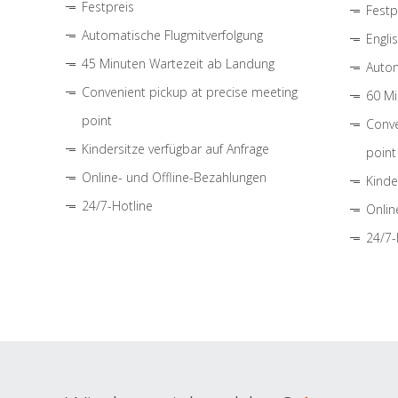
Festpreis
Festp
Automatische Flugmitverfolgung
Engli
45 Minuten Wartezeit ab Landung
Autom
Convenient pickup at precise meeting
60 Mi
point
Conve
Kindersitze verfügbar auf Anfrage
point
Online- und Offline-Bezahlungen
Kinde
24/7-Hotline
Onlin
24/7-