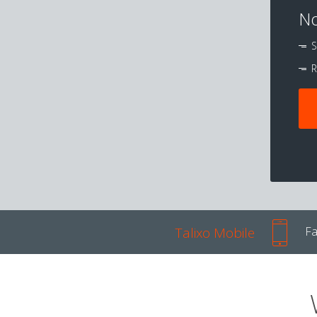
No
S
R
Talixo Mobile
Fa