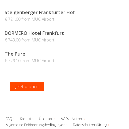
Steigenberger Frankfurter Hof
€ 721.00 from MUC Airport
DORMERO Hotel Frankfurt
€ 743.00 from MUC Airport
The Pure
€ 729.10 from MUC Airport
Jetzt buchen
Jetzt buchen
Jetzt buchen
Jetzt buchen
FAQ
Kontakt
Über uns
AGBs - Nutzer
Allgemeine Beförderungsbedingungen
Datenschutzerklärung