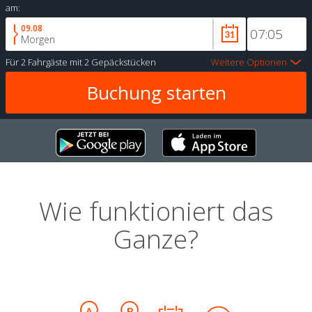
am:
09.08
Morgen
Für
2 Fahrgäste
mit
2 Gepäckstücken
Weitere Optionen
Wie funktioniert das
Ganze?