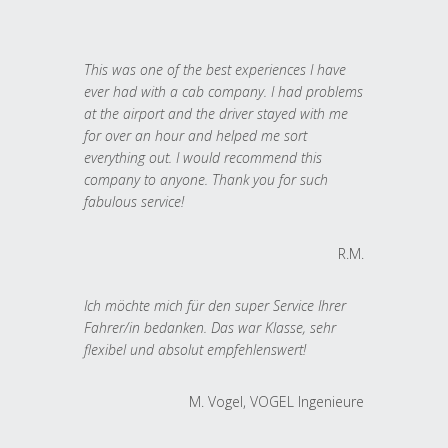
This was one of the best experiences I have
ever had with a cab company. I had problems
at the airport and the driver stayed with me
for over an hour and helped me sort
everything out. I would recommend this
company to anyone. Thank you for such
fabulous service!
R.M.
Ich möchte mich für den super Service Ihrer
Fahrer/in bedanken. Das war Klasse, sehr
flexibel und absolut empfehlenswert!
M. Vogel, VOGEL Ingenieure