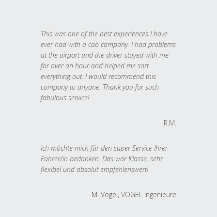
This was one of the best experiences I have
ever had with a cab company. I had problems
at the airport and the driver stayed with me
for over an hour and helped me sort
everything out. I would recommend this
company to anyone. Thank you for such
fabulous service!
R.M.
Ich möchte mich für den super Service Ihrer
Fahrer/in bedanken. Das war Klasse, sehr
flexibel und absolut empfehlenswert!
M. Vogel, VOGEL Ingenieure