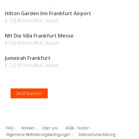
Hilton Garden Inn Frankfurt Airport
€ 718.80 from MUC Airport
NH Die Villa Frankfurt Messe
€ 743.40 from MUC Airport
Jumeirah Frankfurt
€ 722.00 from MUC Airport
Jetzt buchen
Jetzt buchen
Jetzt buchen
Jetzt buchen
FAQ
Kontakt
Über uns
AGBs - Nutzer
Allgemeine Beförderungsbedingungen
Datenschutzerklärung