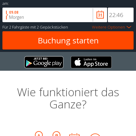
am:
09.08
Morgen
Für
2 Fahrgäste
mit
2 Gepäckstücken
Weitere Optionen
Wie funktioniert das
Ganze?