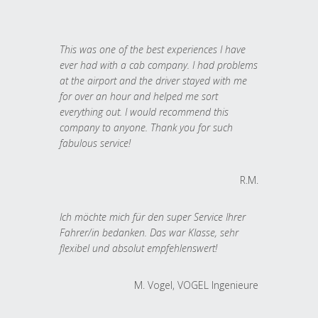
This was one of the best experiences I have
ever had with a cab company. I had problems
at the airport and the driver stayed with me
for over an hour and helped me sort
everything out. I would recommend this
company to anyone. Thank you for such
fabulous service!
R.M.
Ich möchte mich für den super Service Ihrer
Fahrer/in bedanken. Das war Klasse, sehr
flexibel und absolut empfehlenswert!
M. Vogel, VOGEL Ingenieure