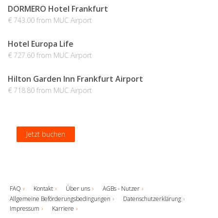
DORMERO Hotel Frankfurt
€ 743.00 from MUC Airport
Hotel Europa Life
€ 727.60 from MUC Airport
Hilton Garden Inn Frankfurt Airport
€ 718.80 from MUC Airport
Jetzt buchen
Jetzt buchen
Jetzt buchen
Jetzt buchen
FAQ
Kontakt
Über uns
AGBs - Nutzer
Allgemeine Beförderungsbedingungen
Datenschutzerklärung
Impressum
Karriere