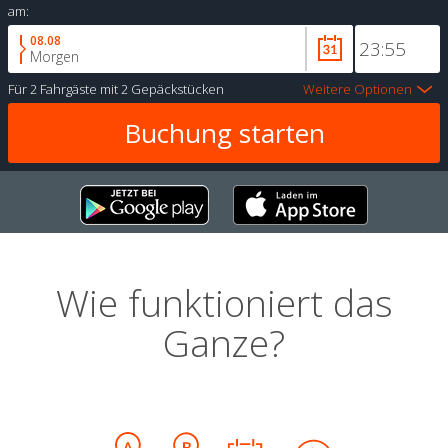
am:
08.08
Morgen
Für
2 Fahrgäste
mit
2 Gepäckstücken
Weitere Optionen
Wie funktioniert das
Ganze?