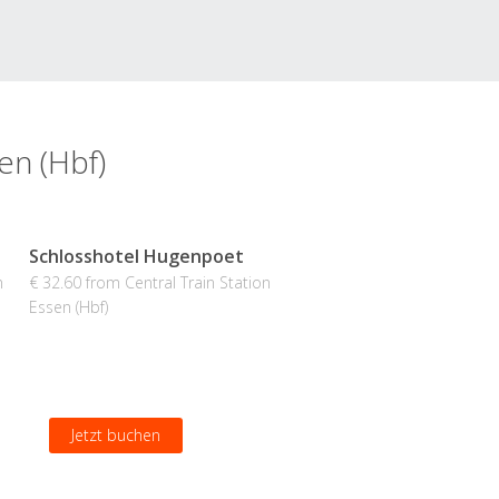
en (Hbf)
Schlosshotel Hugenpoet
n
€ 32.60 from Central Train Station
Essen (Hbf)
Jetzt buchen