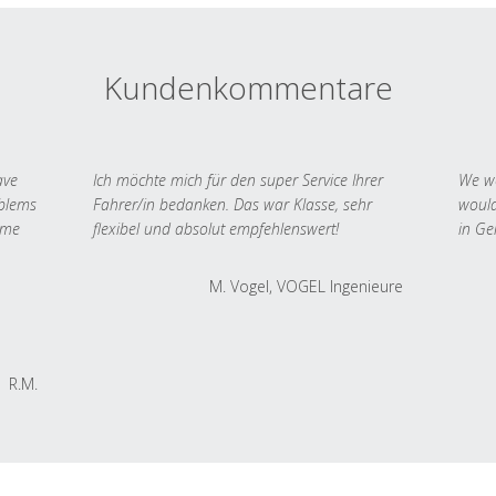
Kundenkommentare
ave
Ich möchte mich für den super Service Ihrer
We we
oblems
Fahrer/in bedanken. Das war Klasse, sehr
would
 me
flexibel und absolut empfehlenswert!
in Ge
M. Vogel, VOGEL Ingenieure
R.M.