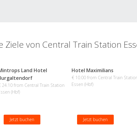
e Ziele von Central Train Station Ess
Mintrops Land Hotel
Hotel Maximilians
Burgaltendorf
€ 10.00 from Central Train Statio
Essen (Hbf)
€ 24.10 from Central Train Station
Essen (Hbf)
Jetzt buchen
Jetzt buchen