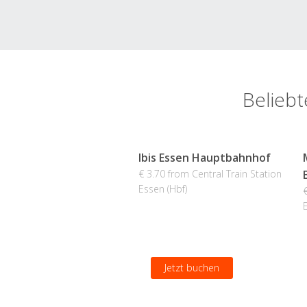
Beliebt
Ibis Essen Hauptbahnhof
€ 3.70 from Central Train Station
Essen (Hbf)
Jetzt buchen