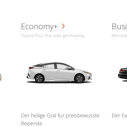
Economy+
Busi
Toyota Prius Plus oder gleichwertig
Mercede
Der heilige Gral für preisbewusste
Der Fa
Reisende