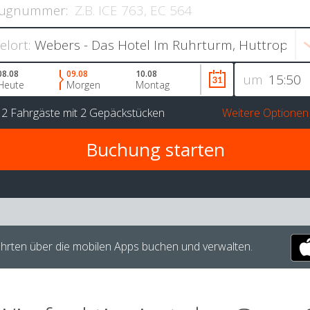
ugnummer:
ielort:
08.08
09.08
10.08
um
Heute
Morgen
Montag
r
2 Fahrgäste
mit
2 Gepäckstücken
Weitere Optionen
hrten über die mobilen Apps buchen und verwalten.