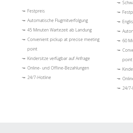
Schwa
Festpreis
Festp
Automatische Flugmitverfolgung
Engli
45 Minuten Wartezeit ab Landung
Autom
Convenient pickup at precise meeting
60 Mi
point
Conve
Kindersitze verfügbar auf Anfrage
point
Online- und Offline-Bezahlungen
Kinde
24/7-Hotline
Onlin
24/7-