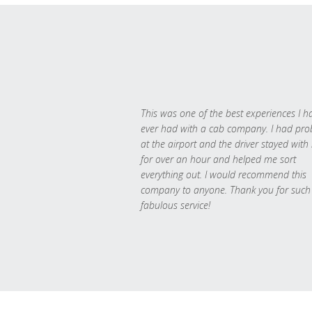
This was one of the best experiences I h
ever had with a cab company. I had pr
at the airport and the driver stayed with
for over an hour and helped me sort
everything out. I would recommend this
company to anyone. Thank you for such
fabulous service!