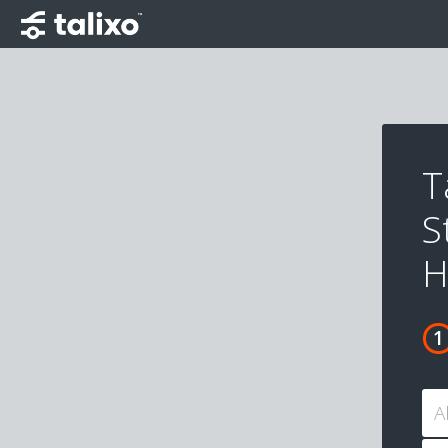
T
S
H
A