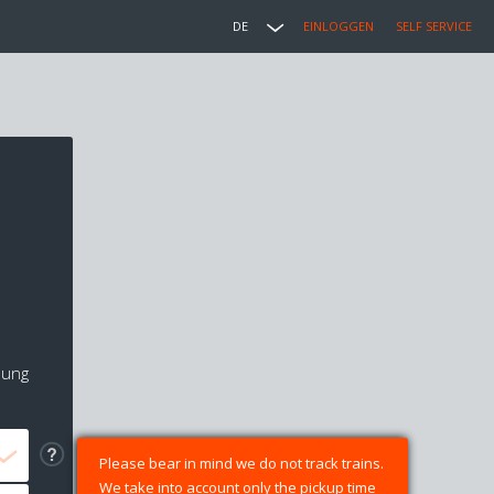
DE
EINLOGGEN
SELF SERVICE
lung
Please bear in mind we do not track trains.
We take into account only the pickup time