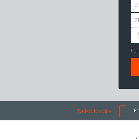
Z
Z
Fü
Talixo Mobile
Fa