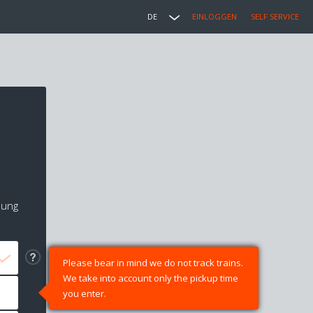
DE
EINLOGGEN
SELF SERVICE
lung
Please bear in mind we do not track trains.
We take into account only the pickup time
you enter.