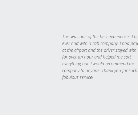
This was one of the best experiences I h
ever had with a cab company. I had pr
at the airport and the driver stayed with
for over an hour and helped me sort
everything out. I would recommend this
company to anyone. Thank you for such
fabulous service!