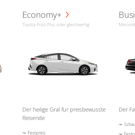
Economy+
Busi
Toyota Prius Plus oder gleichwertig
Mercede
Der heilige Gral für preisbewusste
Der Fa
Reisende
Schwa
Festpreis
Festp