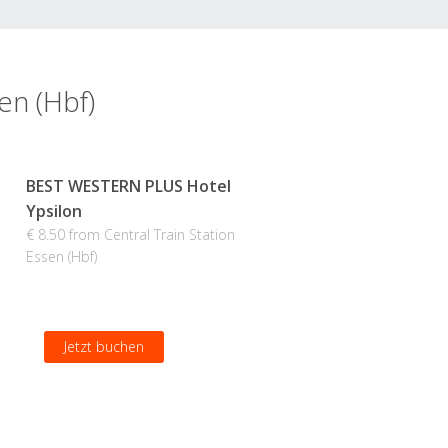
en (Hbf)
BEST WESTERN PLUS Hotel
Ypsilon
€ 8.50 from Central Train Station
Essen (Hbf)
Jetzt buchen