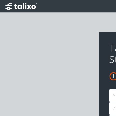
T
S
A
Z