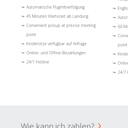
Automatische Flugmitverfolgung
Engli
45 Minuten Wartezeit ab Landung
Autom
Convenient pickup at precise meeting
60 Mi
point
Conve
Kindersitze verfügbar auf Anfrage
point
Online- und Offline-Bezahlungen
Kinde
24/7-Hotline
Onlin
24/7-
Wie kann ich zahlen?