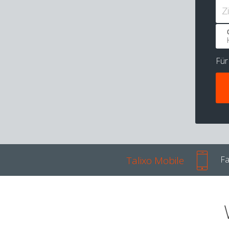
Z
Fü
Talixo Mobile
Fa