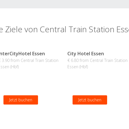
e Ziele von Central Train Station Ess
InterCityHotel Essen
City Hotel Essen
€ 3.90 from Central Train Station
€ 6.80 from Central Train Station
Essen (Hbf)
Essen (Hbf)
Jetzt buchen
Jetzt buchen