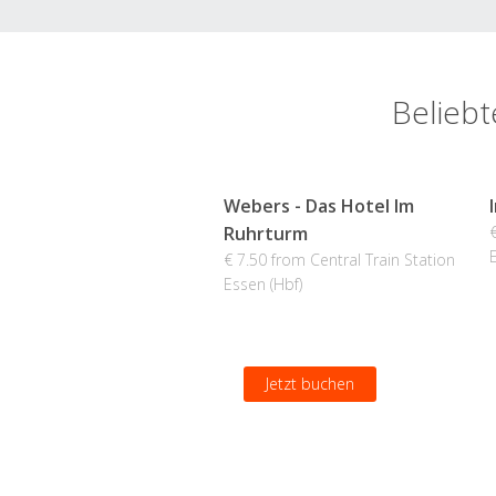
Beliebt
Webers - Das Hotel Im
Ruhrturm
€ 7.50 from Central Train Station
Essen (Hbf)
Jetzt buchen