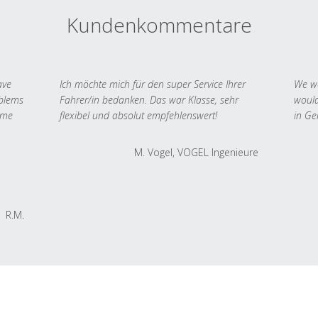
Kundenkommentare
ave
Ich möchte mich für den super Service Ihrer
We we
oblems
Fahrer/in bedanken. Das war Klasse, sehr
would
 me
flexibel und absolut empfehlenswert!
in Ge
M. Vogel, VOGEL Ingenieure
R.M.