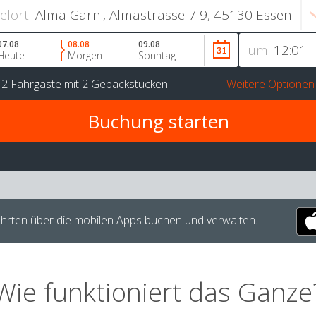
ielort:
07.08
08.08
09.08
um
Heute
Morgen
Sonntag
r
2 Fahrgäste
mit
2 Gepäckstücken
Weitere Optionen
hrten über die mobilen Apps buchen und verwalten.
Wie funktioniert das Ganze