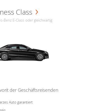
ness Class
s-Benz E-Class oder gleichwärtig
vorit der Geschäftsreisenden
rzes Auto garantiert
reis