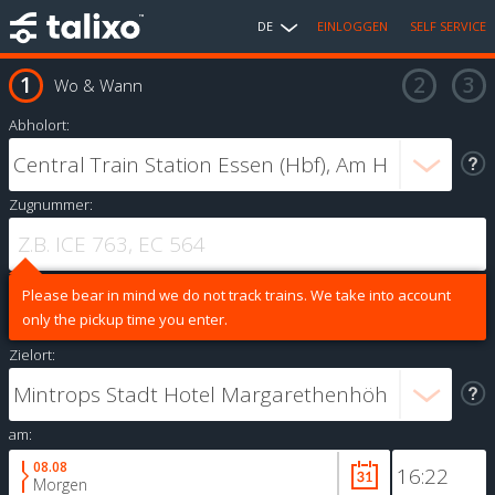
DE
EINLOGGEN
SELF SERVICE
Wo & Wann
Abholort:
Zugnummer:
Please bear in mind we do not track trains. We take into account
only the pickup time you enter.
Zielort:
am:
08.08
Morgen