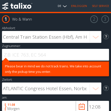
DE
EINLOGGEN
SELF SERVICE
Wo & Wann
Abholort:
Zugnummer:
Please bear in mind we do not track trains. We take into account
only the pickup time you enter.
Zielort:
am:
11.08
Morgen