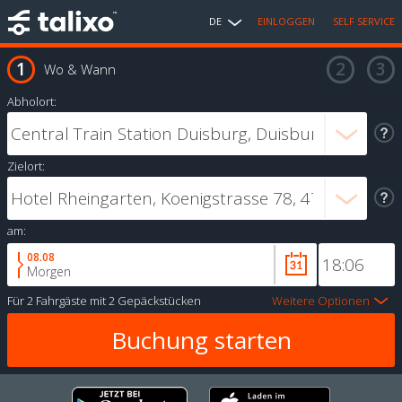
DE
EINLOGGEN
SELF SERVICE
Wo & Wann
Abholort:
Zielort:
am:
08.08
Morgen
Für
2 Fahrgäste
mit
2 Gepäckstücken
Weitere Optionen