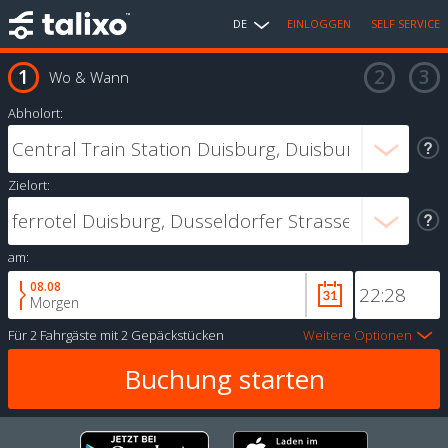
DE
EINLOGGEN
SELF SERVICE
Wo & Wann
Abholort:
Zielort:
am:
08.08
Morgen
Für
2 Fahrgäste
mit
2 Gepäckstücken
Weitere Optionen