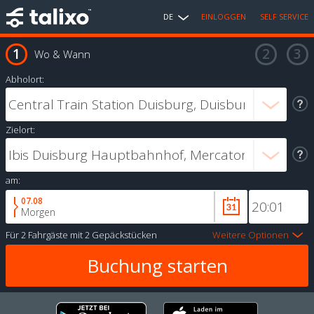
DE
EINLOGGEN
SELF SERVICE
Wo & Wann
Abholort:
Zielort:
am:
07.08
Morgen
Für
2 Fahrgäste
mit
2 Gepäckstücken
Weitere Optionen