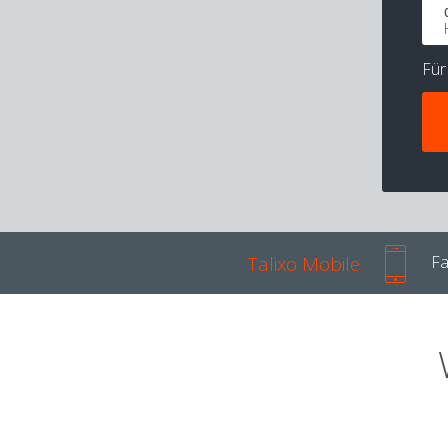
Fü
Talixo Mobile
Fa