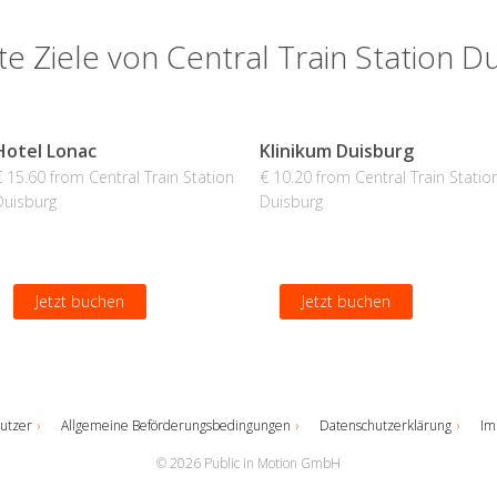
te Ziele von Central Train Station D
Hotel Lonac
Klinikum Duisburg
€ 15.60 from Central Train Station
€ 10.20 from Central Train Statio
Duisburg
Duisburg
Jetzt buchen
Jetzt buchen
utzer
Allgemeine Beförderungsbedingungen
Datenschutzerklärung
Im
© 2026 Public in Motion GmbH