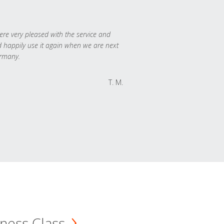
re very pleased with the service and
 happily use it again when we are next
rmany.
T. M.
ness Class