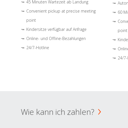
45 Minuten Wartezeit ab Landung
Autom
Convenient pickup at precise meeting
60 Mi
point
Conve
Kindersitze verfügbar auf Anfrage
point
Online- und Offline-Bezahlungen
Kinde
24/7-Hotline
Onlin
24/7-
Wie kann ich zahlen?