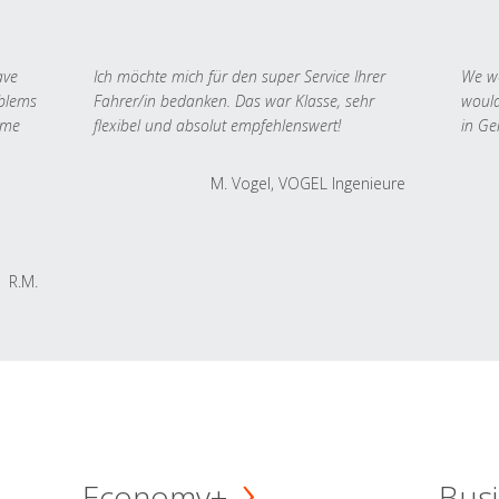
ave
Ich möchte mich für den super Service Ihrer
We we
oblems
Fahrer/in bedanken. Das war Klasse, sehr
would
 me
flexibel und absolut empfehlenswert!
in Ge
M. Vogel, VOGEL Ingenieure
R.M.
Economy+
Busi