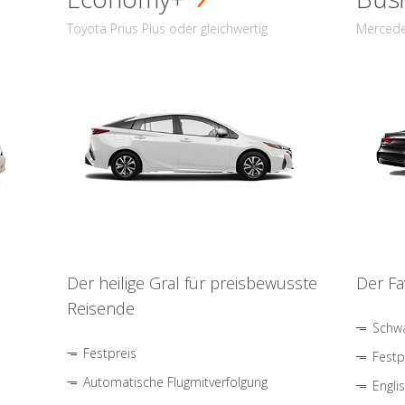
Toyota Prius Plus oder gleichwertig
Mercede
Der heilige Gral für preisbewusste
Der Fa
Reisende
Schwa
Festpreis
Festp
Automatische Flugmitverfolgung
Engli