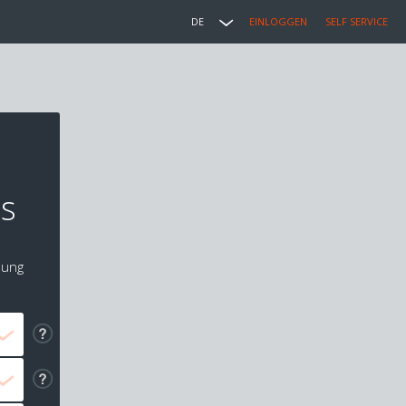
DE
EINLOGGEN
SELF SERVICE
n
hs
lung