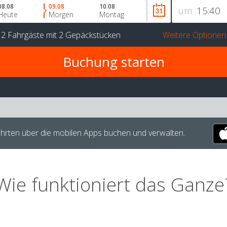
08.08
09.08
10.08
um
Heute
Morgen
Montag
r
2 Fahrgäste
mit
2 Gepäckstücken
Weitere Optionen
hrten über die mobilen Apps buchen und verwalten.
Wie funktioniert das Ganze