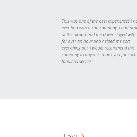
This was one of the best experiences I h
ever had with a cab company. I had pr
at the airport and the driver stayed with
for over an hour and helped me sort
everything out. I would recommend this
company to anyone. Thank you for such
fabulous service!
Taxi