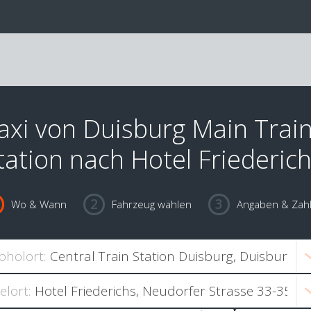
axi von Duisburg Main Trai
tation nach Hotel Friederic
Wo & Wann
Fahrzeug wählen
Angaben & Zah
bholort:
ielort: