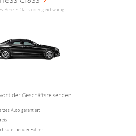
s-Benz E-Class oder gleichwärtig
vorit der Geschäftsreisenden
rzes Auto garantiert
reis
schsprechender Fahrer