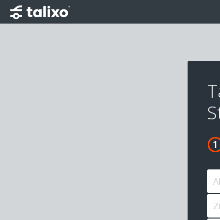
T
S
A
Z