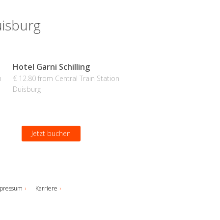
uisburg
Hotel Garni Schilling
n
€ 12.80 from Central Train Station
Duisburg
Jetzt buchen
pressum
Karriere