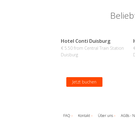
Belieb
Hotel Conti Duisburg
€ 5.50 from Central Train Station
Duisburg
Jetzt buchen
FAQ
Kontakt
Über uns
AGBs - N