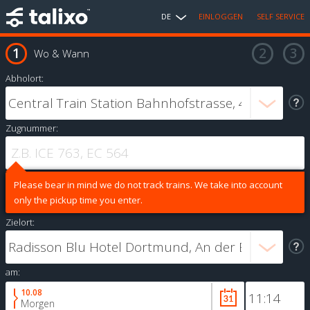
DE
EINLOGGEN
SELF SERVICE
Wo & Wann
Abholort:
Zugnummer:
Please bear in mind we do not track trains. We take into account
only the pickup time you enter.
Zielort:
am:
10.08
Morgen