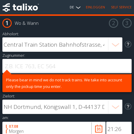
DE
EINLOGGEN
SELF SERVICE
Wo & Wann
Abholort:
Zugnummer:
Please bear in mind we do not track trains. We take into account
only the pickup time you enter.
Zielort:
am:
07.08
Morgen