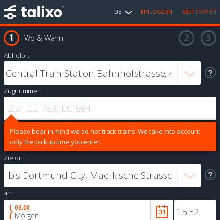
DE
EINLOGGEN
SELF SERVICE
Wo & Wann
Abholort:
Zugnummer:
Please bear in mind we do not track trains. We take into account
only the pickup time you enter.
Zielort:
am:
08.08
Morgen