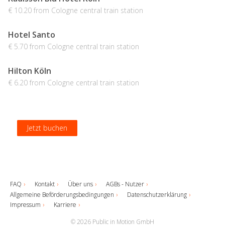
€ 10.20 from Cologne central train station
Hotel Santo
€ 5.70 from Cologne central train station
Hilton Köln
€ 6.20 from Cologne central train station
Jetzt buchen
Jetzt buchen
Jetzt buchen
Jetzt buchen
FAQ
Kontakt
Über uns
AGBs - Nutzer
Allgemeine Beförderungsbedingungen
Datenschutzerklärung
Impressum
Karriere
© 2026 Public in Motion GmbH