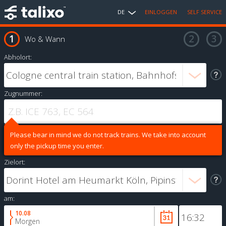
DE
EINLOGGEN
SELF SERVICE
Wo & Wann
Abholort:
Zugnummer:
Please bear in mind we do not track trains. We take into account
only the pickup time you enter.
Zielort:
am:
10.08
Morgen