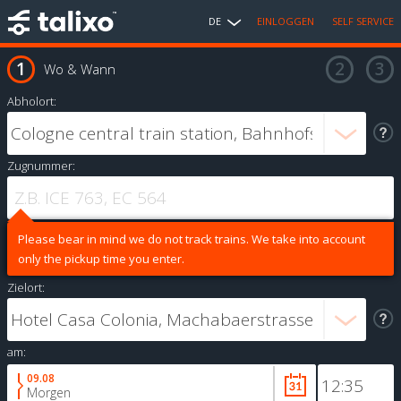
DE
EINLOGGEN
SELF SERVICE
Wo & Wann
Abholort:
Zugnummer:
Please bear in mind we do not track trains. We take into account
only the pickup time you enter.
Zielort:
am:
09.08
Morgen