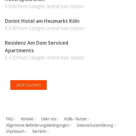
€ 6.60 from Cologne central train station
Dorint Hotel am Heumarkt Köln
€ 5.90 from Cologne central train station
Residenz Am Dom Serviced
Apartments
€ 4.20 from Cologne central train station
Jetzt buchen
Jetzt buchen
Jetzt buchen
Jetzt buchen
FAQ
Kontakt
Über uns
AGBs - Nutzer
Allgemeine Beförderungsbedingungen
Datenschutzerklärung
Impressum
Karriere