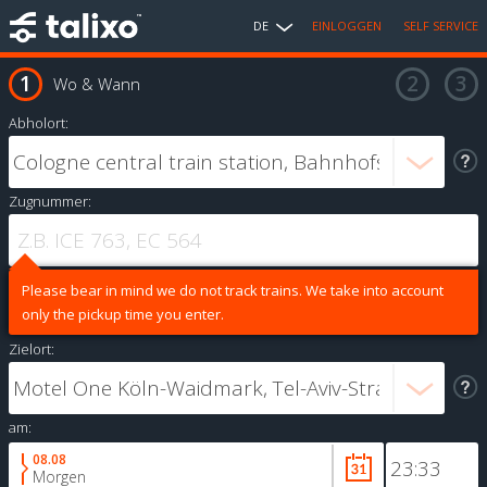
DE
EINLOGGEN
SELF SERVICE
Wo & Wann
Abholort:
Zugnummer:
Please bear in mind we do not track trains. We take into account
only the pickup time you enter.
Zielort:
am:
08.08
Morgen