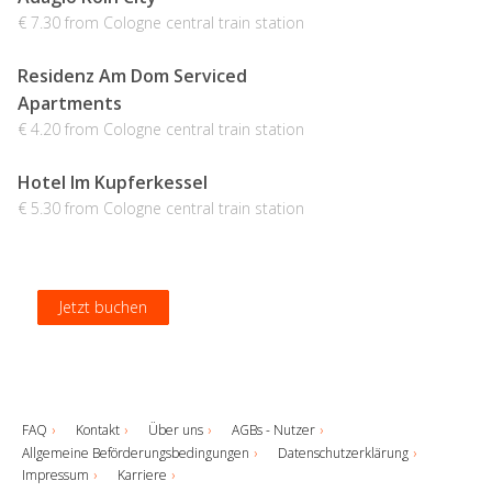
€ 7.30 from Cologne central train station
Residenz Am Dom Serviced
Apartments
€ 4.20 from Cologne central train station
Hotel Im Kupferkessel
€ 5.30 from Cologne central train station
Jetzt buchen
Jetzt buchen
Jetzt buchen
Jetzt buchen
FAQ
Kontakt
Über uns
AGBs - Nutzer
Allgemeine Beförderungsbedingungen
Datenschutzerklärung
Impressum
Karriere