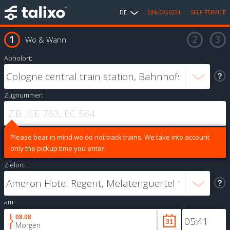
DE
EINLOGGEN
SELF SERVICE
Wo & Wann
Abholort:
Zugnummer:
Please bear in mind we do not track trains. We take into account
only the pickup time you enter.
Zielort:
am:
08.08
Morgen