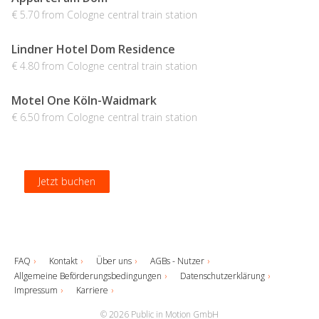
€ 5.70 from Cologne central train station
Lindner Hotel Dom Residence
€ 4.80 from Cologne central train station
Motel One Köln-Waidmark
€ 6.50 from Cologne central train station
Jetzt buchen
Jetzt buchen
Jetzt buchen
Jetzt buchen
FAQ
Kontakt
Über uns
AGBs - Nutzer
Allgemeine Beförderungsbedingungen
Datenschutzerklärung
Impressum
Karriere
© 2026 Public in Motion GmbH