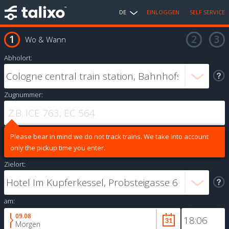
DE
EINLOGGEN
SELF SERVICE
Wo & Wann
Abholort:
Zugnummer:
Please bear in mind we do not track trains. We take into account
only the pickup time you enter.
Zielort:
am:
09.08
Morgen