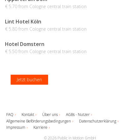
€ 5.70 from Cologne central train station
Lint Hotel Köln
€ 5.80 from Cologne central train station
Hotel Domstern
€ 5.50 from Cologne central train station
Jetzt buchen
Jetzt buchen
Jetzt buchen
Jetzt buchen
FAQ
Kontakt
Über uns
AGBs - Nutzer
Allgemeine Beförderungsbedingungen
Datenschutzerklärung
Impressum
Karriere
© 2026 Public in Motion GmbH