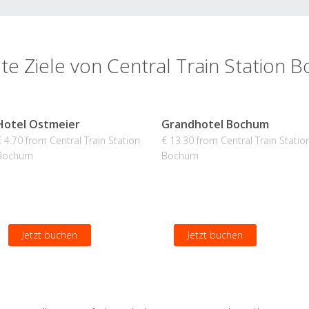
te Ziele von Central Train Station
Hotel Ostmeier
Grandhotel Bochum
€ 4.70 from Central Train Station
€ 13.30 from Central Train Statio
Bochum
Bochum
Jetzt buchen
Jetzt buchen