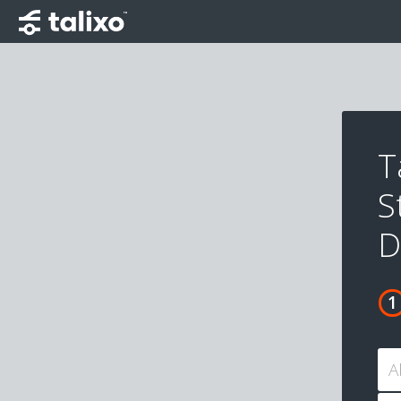
T
S
D
A