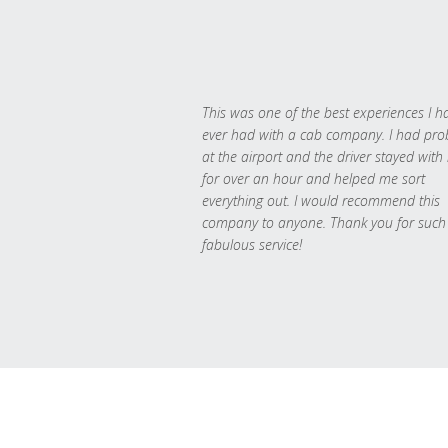
This was one of the best experiences I h
ever had with a cab company. I had pr
at the airport and the driver stayed with
for over an hour and helped me sort
everything out. I would recommend this
company to anyone. Thank you for such
fabulous service!