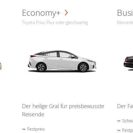
Economy+
Busi
Toyota Prius Plus oder gleichwertig
Mercede
Der heilige Gral für preisbewusste
Der Fa
Reisende
Schwa
Festpreis
Festp