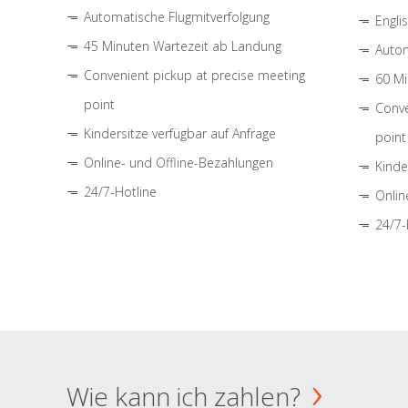
Automatische Flugmitverfolgung
Engli
45 Minuten Wartezeit ab Landung
Autom
Convenient pickup at precise meeting
60 Mi
point
Conve
Kindersitze verfügbar auf Anfrage
point
Online- und Offline-Bezahlungen
Kinde
24/7-Hotline
Onlin
24/7-
Wie kann ich zahlen?