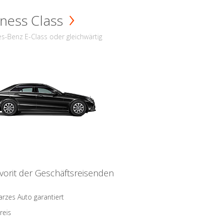
ness Class
s-Benz E-Class oder gleichwärtig
vorit der Geschäftsreisenden
rzes Auto garantiert
reis