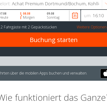
ielort:
07.08
08.08
09.08
um
Heute
Morgen
Sonntag
r
2 Fahrgäste
mit
2 Gepäckstücken
Weitere Optionen
hrten über die mobilen Apps buchen und verwalten.
Wie funktioniert das Ganze