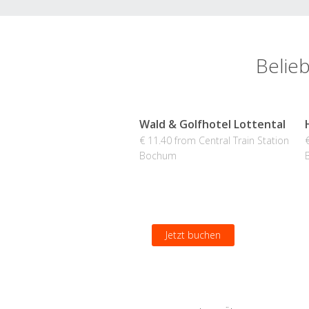
Belieb
Wald & Golfhotel Lottental
€ 11.40 from Central Train Station
Bochum
Jetzt buchen