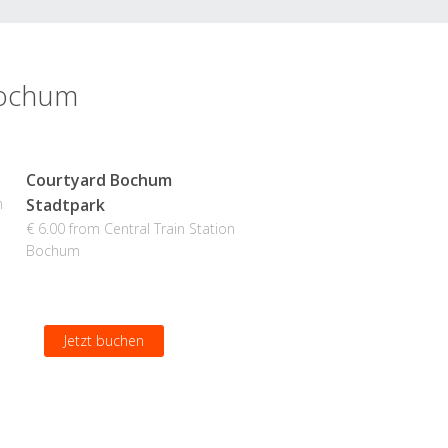
 Bochum
Courtyard Bochum
n
Stadtpark
€ 6.00 from Central Train Station
Bochum
Jetzt buchen