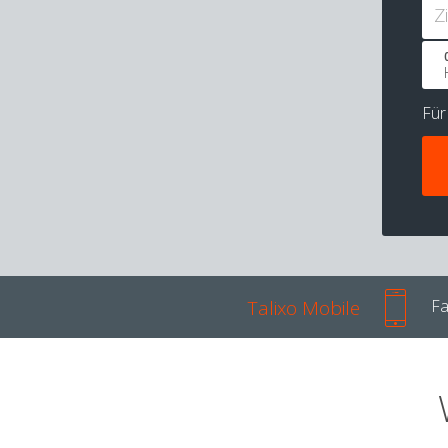
Z
Fü
Talixo Mobile
Fa