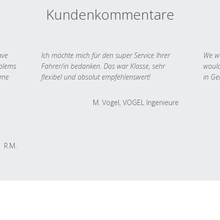
Kundenkommentare
ave
Ich möchte mich für den super Service Ihrer
We we
oblems
Fahrer/in bedanken. Das war Klasse, sehr
would
 me
flexibel und absolut empfehlenswert!
in Ge
M. Vogel, VOGEL Ingenieure
R.M.