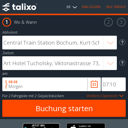
DE
EINLOGGEN
SELF SERVICE
Wo & Wann
Abholort:
Zielort:
am:
08.08
Morgen
Für
2 Fahrgäste
mit
2 Gepäckstücken
Weitere Optionen