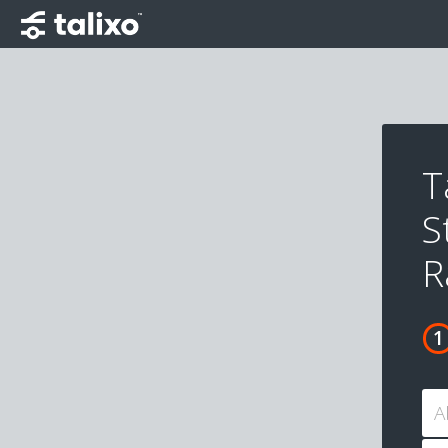
T
S
R
A