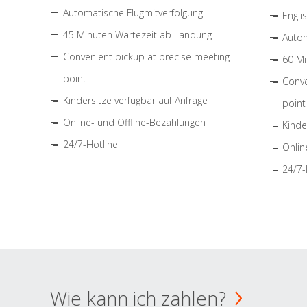
Automatische Flugmitverfolgung
Engli
45 Minuten Wartezeit ab Landung
Autom
Convenient pickup at precise meeting
60 Mi
point
Conve
Kindersitze verfügbar auf Anfrage
point
Online- und Offline-Bezahlungen
Kinde
24/7-Hotline
Onlin
24/7-
Wie kann ich zahlen?