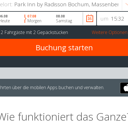
ielort:
06.08
07.08
08.08
um
Heute
Morgen
Samstag
r
2 Fahrgäste
mit
2 Gepäckstücken
Weitere Optionen
hrten über die mobilen Apps buchen und verwalten.
Wie funktioniert das Ganze