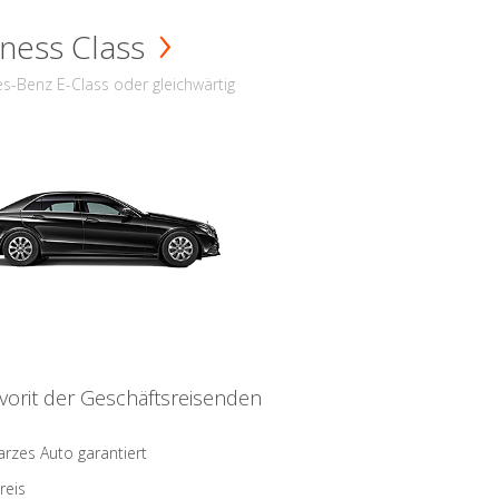
ness Class
s-Benz E-Class oder gleichwärtig
vorit der Geschäftsreisenden
rzes Auto garantiert
reis