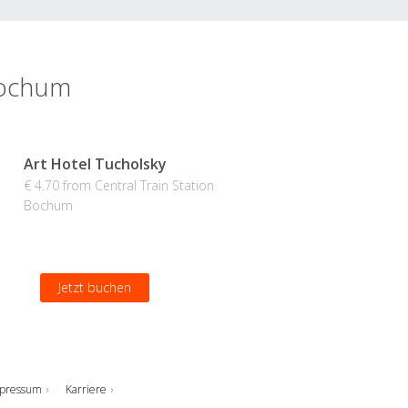
 Bochum
Art Hotel Tucholsky
€ 4.70 from Central Train Station
Bochum
Jetzt buchen
pressum
Karriere