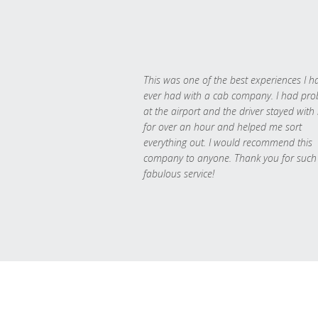
This was one of the best experiences I h
ever had with a cab company. I had pr
at the airport and the driver stayed with
for over an hour and helped me sort
everything out. I would recommend this
company to anyone. Thank you for such
fabulous service!