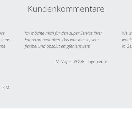
Kundenkommentare
ave
Ich möchte mich für den super Service Ihrer
We we
oblems
Fahrer/in bedanken. Das war Klasse, sehr
would
 me
flexibel und absolut empfehlenswert!
in Ge
M. Vogel, VOGEL Ingenieure
R.M.