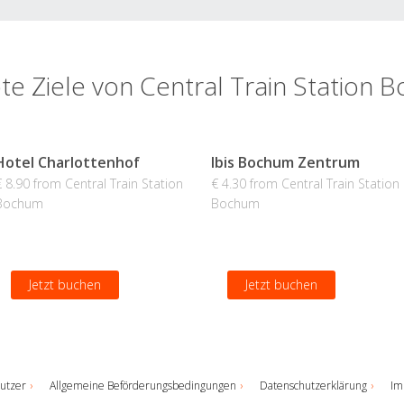
te Ziele von Central Train Station
Hotel Charlottenhof
Ibis Bochum Zentrum
€ 8.90 from Central Train Station
€ 4.30 from Central Train Station
Bochum
Bochum
Jetzt buchen
Jetzt buchen
utzer
Allgemeine Beförderungsbedingungen
Datenschutzerklärung
Im