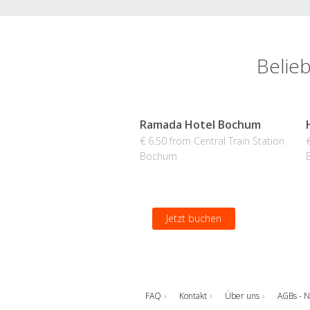
Belieb
Ramada Hotel Bochum
€ 6.50 from Central Train Station
Bochum
Jetzt buchen
FAQ
Kontakt
Über uns
AGBs - N