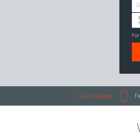
Z
Fü
Talixo Mobile
Fa