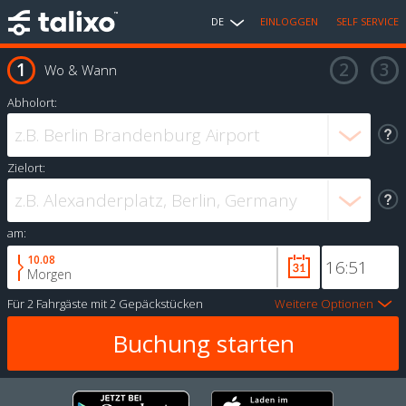
DE
EINLOGGEN
SELF SERVICE
Wo & Wann
Abholort:
Zielort:
am:
10.08
Morgen
Für
2 Fahrgäste
mit
2 Gepäckstücken
Weitere Optionen