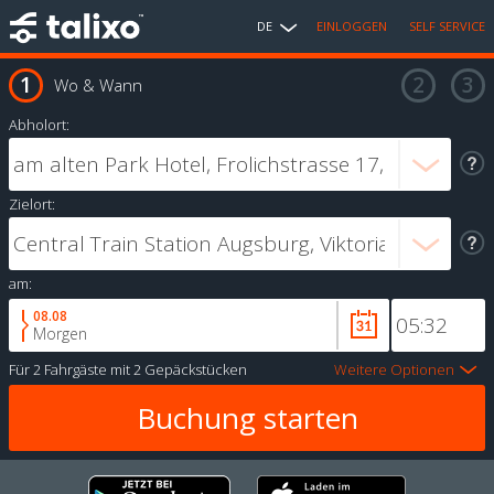
DE
EINLOGGEN
SELF SERVICE
Wo & Wann
Abholort:
Zielort:
am:
08.08
Morgen
Für
2 Fahrgäste
mit
2 Gepäckstücken
Weitere Optionen