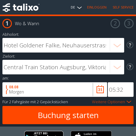
DE
EINLOGGEN
SELF SERVICE
Wo & Wann
Abholort:
Zielort:
am:
08.08
Morgen
Für
2 Fahrgäste
mit
2 Gepäckstücken
Weitere Optionen