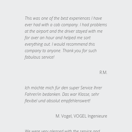
This was one of the best experiences I have
ever had with a cab company. I had problems
at the airport and the driver stayed with me
for over an hour and helped me sort
everything out. I would recommend this
company to anyone. Thank you for such
fabulous service!
R.M.
Ich möchte mich für den super Service Ihrer
Fahrer/in bedanken. Das war Klasse, sehr
flexibel und absolut empfehlenswert!
M. Vogel, VOGEL Ingenieure
We were very pleased with the service and