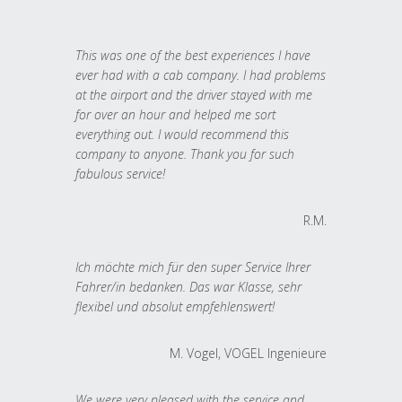
This was one of the best experiences I have
ever had with a cab company. I had problems
at the airport and the driver stayed with me
for over an hour and helped me sort
everything out. I would recommend this
company to anyone. Thank you for such
fabulous service!
R.M.
Ich möchte mich für den super Service Ihrer
Fahrer/in bedanken. Das war Klasse, sehr
flexibel und absolut empfehlenswert!
M. Vogel, VOGEL Ingenieure
We were very pleased with the service and