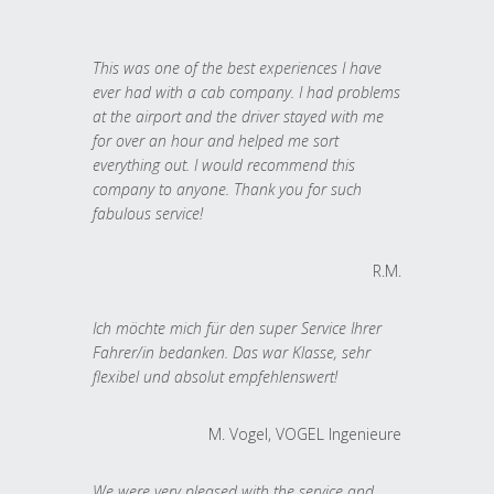
This was one of the best experiences I have
ever had with a cab company. I had problems
at the airport and the driver stayed with me
for over an hour and helped me sort
everything out. I would recommend this
company to anyone. Thank you for such
fabulous service!
R.M.
Ich möchte mich für den super Service Ihrer
Fahrer/in bedanken. Das war Klasse, sehr
flexibel und absolut empfehlenswert!
M. Vogel, VOGEL Ingenieure
We were very pleased with the service and