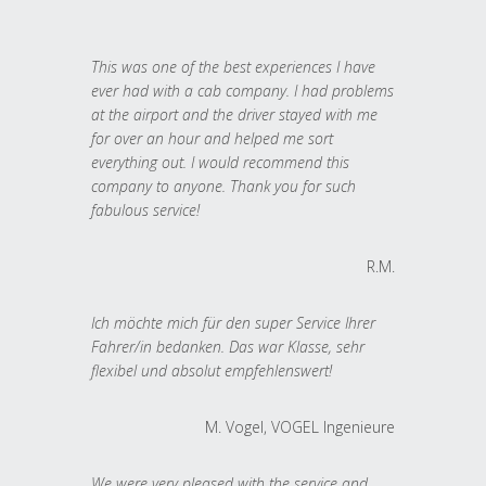
This was one of the best experiences I have
ever had with a cab company. I had problems
at the airport and the driver stayed with me
for over an hour and helped me sort
everything out. I would recommend this
company to anyone. Thank you for such
fabulous service!
R.M.
Ich möchte mich für den super Service Ihrer
Fahrer/in bedanken. Das war Klasse, sehr
flexibel und absolut empfehlenswert!
M. Vogel, VOGEL Ingenieure
We were very pleased with the service and