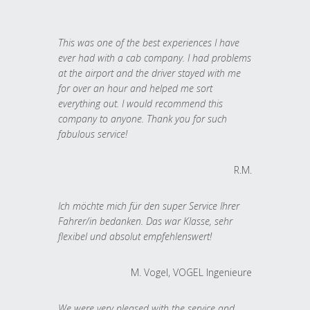
This was one of the best experiences I have
ever had with a cab company. I had problems
at the airport and the driver stayed with me
for over an hour and helped me sort
everything out. I would recommend this
company to anyone. Thank you for such
fabulous service!
R.M.
Ich möchte mich für den super Service Ihrer
Fahrer/in bedanken. Das war Klasse, sehr
flexibel und absolut empfehlenswert!
M. Vogel, VOGEL Ingenieure
We were very pleased with the service and