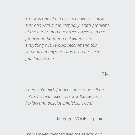
This was one of the best experiences I have
ever had with a cab company. I had problems
at the airport and the driver stayed with me
for over an hour and helped me sort
everything out. I would recommend this
company to anyone. Thank you for such
fabulous service!
R.M.
Ich möchte mich für den super Service Ihrer
Fahrer/in bedanken. Das war Klasse, sehr
flexibel und absolut empfehlenswert!
M. Vogel, VOGEL Ingenieure
We were very pleased with the service and