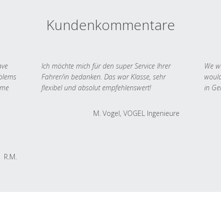
Kundenkommentare
ave
Ich möchte mich für den super Service Ihrer
We we
oblems
Fahrer/in bedanken. Das war Klasse, sehr
would
 me
flexibel und absolut empfehlenswert!
in Ge
M. Vogel, VOGEL Ingenieure
R.M.