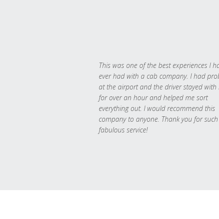
This was one of the best experiences I h
ever had with a cab company. I had pr
at the airport and the driver stayed with
for over an hour and helped me sort
everything out. I would recommend this
company to anyone. Thank you for such
fabulous service!