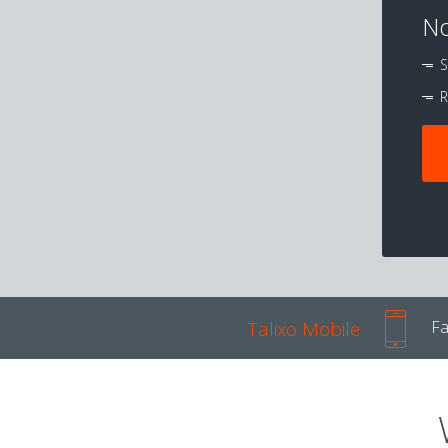
No
S
R
Talixo Mobile
Fa