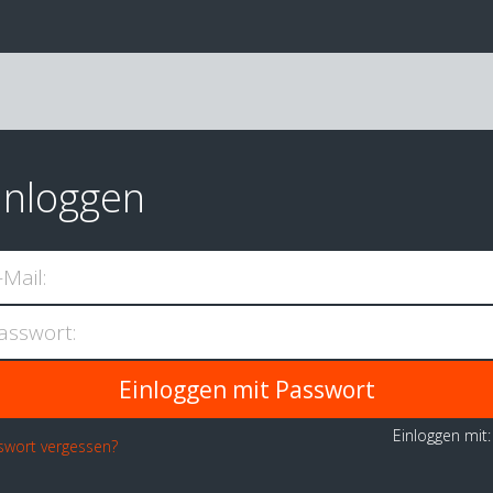
inloggen
-Mail:
asswort:
Einloggen mit
swort vergessen?