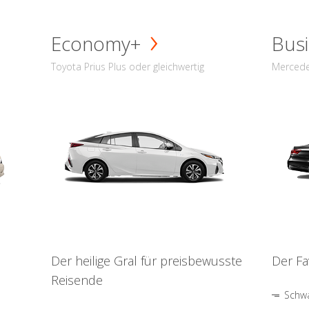
Economy+
Busi
Toyota Prius Plus oder gleichwertig
Mercede
Der heilige Gral für preisbewusste
Der Fa
Reisende
Schwa