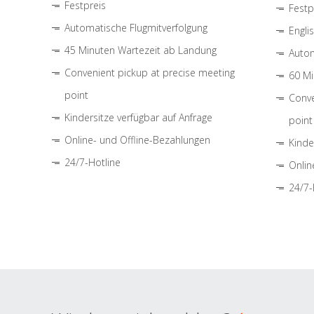
Festpreis
Festp
Automatische Flugmitverfolgung
Engli
45 Minuten Wartezeit ab Landung
Autom
Convenient pickup at precise meeting
60 Mi
point
Conve
Kindersitze verfügbar auf Anfrage
point
Online- und Offline-Bezahlungen
Kinde
24/7-Hotline
Onlin
24/7-