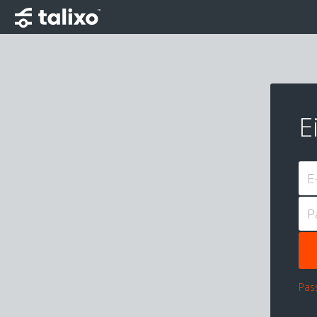
E
E
P
Pas