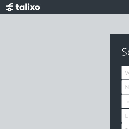
S
V
N
E