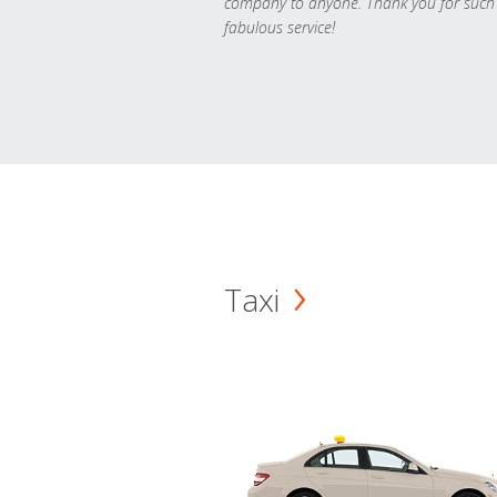
company to anyone. Thank you for such
fabulous service!
Taxi