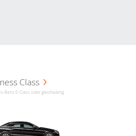
ness Class
s-Benz E-Class oder gleichwärtig