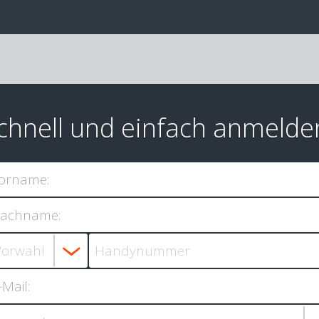
chnell und einfach anmelde
orname:
achname:
-Mail: