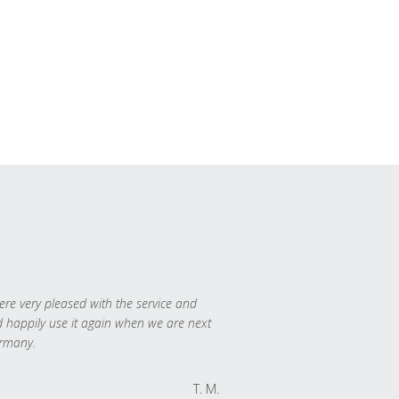
re very pleased with the service and
 happily use it again when we are next
rmany.
T. M.