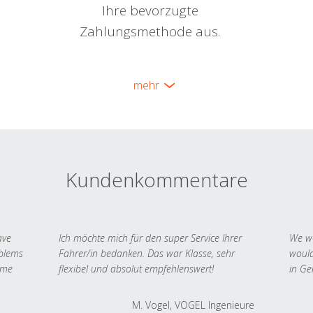
Ihre bevorzugte
Zahlungsmethode aus.
mehr
Kundenkommentare
ave
Ich möchte mich für den super Service Ihrer
We we
oblems
Fahrer/in bedanken. Das war Klasse, sehr
would
 me
flexibel und absolut empfehlenswert!
in Ge
M. Vogel, VOGEL Ingenieure