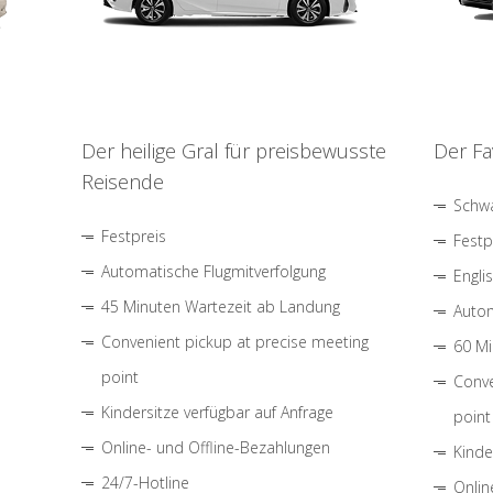
Der heilige Gral für preisbewusste
Der Fa
Reisende
Schwa
Festpreis
Festp
Automatische Flugmitverfolgung
Engli
45 Minuten Wartezeit ab Landung
Autom
Convenient pickup at precise meeting
60 Mi
point
Conve
Kindersitze verfügbar auf Anfrage
point
Online- und Offline-Bezahlungen
Kinde
24/7-Hotline
Onlin