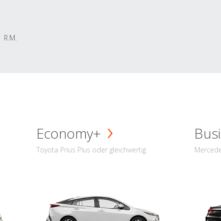
R.M.
Economy+
Busi
Toyota Prius Plus oder gleichwertig
Mercede