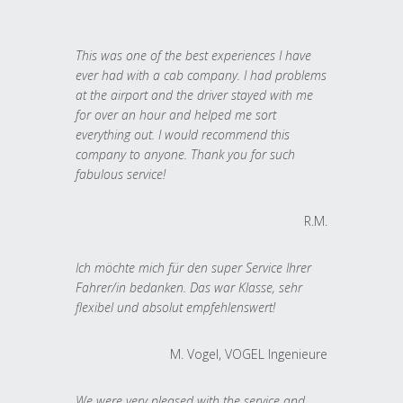
This was one of the best experiences I have
ever had with a cab company. I had problems
at the airport and the driver stayed with me
for over an hour and helped me sort
everything out. I would recommend this
company to anyone. Thank you for such
fabulous service!
R.M.
Ich möchte mich für den super Service Ihrer
Fahrer/in bedanken. Das war Klasse, sehr
flexibel und absolut empfehlenswert!
M. Vogel, VOGEL Ingenieure
We were very pleased with the service and