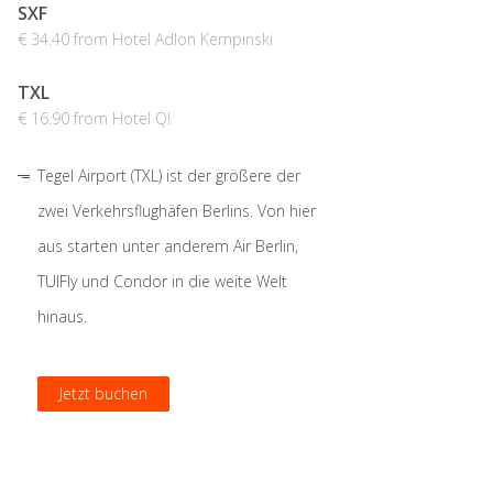
SXF
€ 34.40 from Hotel Adlon Kempinski
TXL
€ 16.90 from Hotel Q!
Tegel Airport (TXL) ist der größere der
zwei Verkehrsflughäfen Berlins. Von hier
aus starten unter anderem Air Berlin,
TUIFly und Condor in die weite Welt
hinaus.
Jetzt buchen
Jetzt buchen
Jetzt buchen
Jetzt buchen