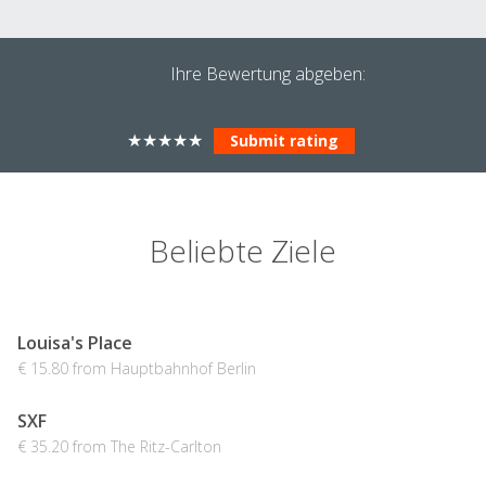
Ihre Bewertung abgeben:
★
★
★
★
★
Beliebte Ziele
Louisa's Place
€ 15.80 from Hauptbahnhof Berlin
SXF
€ 35.20 from The Ritz-Carlton