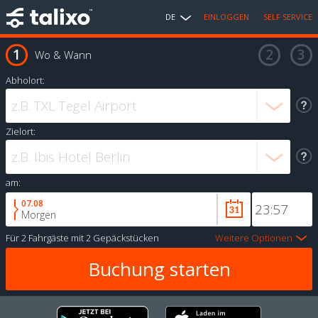
DE
EINLOGGEN
SELF SERVICE
Wo & Wann
Abholort:
Zielort:
am:
07.08
Morgen
Für
2 Fahrgäste
mit
2 Gepäckstücken
Weitere Optionen